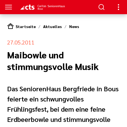
Startseite
Aktuelles
News
S
27.05.2011
en
en
Maibowle und
stimmungsvolle Musik
serer Arbeit
ge
nagement
e Pflege
Das SeniorenHaus Bergfriede in Bous
feierte ein schwungvolles
rkungsgesetz II
ligendienst
Frühlingsfest, bei dem eine feine
re
oziales Jahr
Erdbeerbowle und stimmungsvolle