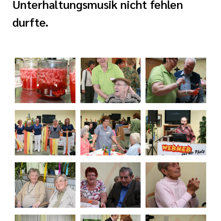
Unterhaltungsmusik nicht fehlen
durfte.
tlinien
i der cts