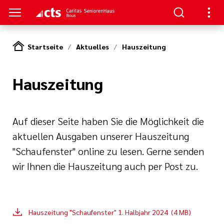
Startseite
Aktuelles
Hauszeitung
S
Hauszeitung
en
en
serer Arbeit
ge
Auf dieser Seite haben Sie die Möglichkeit die
aktuellen Ausgaben unserer Hauszeitung
nagement
e Pflege
"Schaufenster" online zu lesen. Gerne senden
wir Ihnen die Hauszeitung auch per Post zu.
rkungsgesetz II
ligendienst
re
oziales Jahr
Hauszeitung "Schaufenster" 1. Halbjahr 2024 (4 MB)