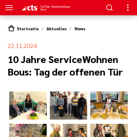
Startseite
Aktuelles
News
S
22.11.2024
en
en
10 Jahre ServiceWohnen
Bous: Tag der offenen Tür
serer Arbeit
ge
nagement
e Pflege
rkungsgesetz II
ligendienst
re
oziales Jahr