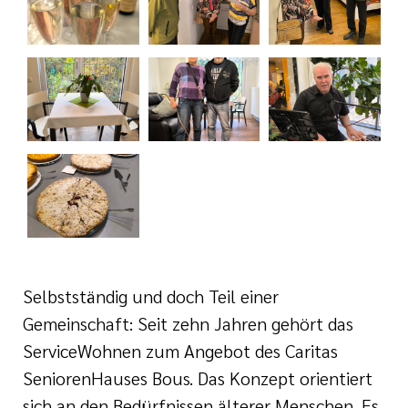
tlinien
i der cts
Selbstständig und doch Teil einer
Gemeinschaft: Seit zehn Jahren gehört das
ServiceWohnen zum Angebot des Caritas
SeniorenHauses Bous. Das Konzept orientiert
sich an den Bedürfnissen älterer Menschen. Es